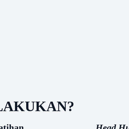
 LAKUKAN?
atihan
Head Hu