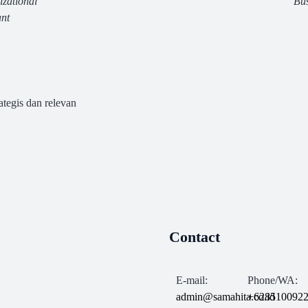
zational
Bus
nt
tegis dan relevan
Contact
E-mail:
Phone/WA:
admin@samahita.co.id
+628510092