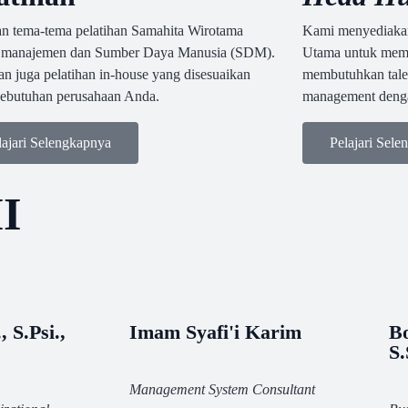
n tema-tema pelatihan Samahita Wirotama
Kami menyediakan 
r manajemen dan Sumber Daya Manusia (SDM).
Utama untuk mem
n juga pelatihan in-house yang disesuaikan
membutuhkan talen
kebutuhan perusahaan Anda.
management dengan
lajari Selengkapnya
Pelajari Sel
I
, S.Psi.,
Imam Syafi'i Karim
B
S
Management System Consultant