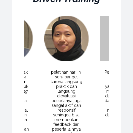
a merasa tidak
pelatihan hari ini
Pelatihan OKR
nyesal untuk
seru banget
sangat
vest waktu dan
karena langsung
bagus. Mate
ya hari ini untuk
praktik dan
yang disampa
ngikuti
training
langsung
mudah dipah
KR Samahita
dievaluasi
dan penyampa
rotama karena
pesertanya juga
dari Pak Ferry 
hari ini saya
sangat aktif dan
membantu
ajar banyak hal
responsif
mempermud
ntang OKR dan
sehingga bisa
dalam memah
 sangat relevan
memberikan
materi
u ntuk
feedback dari
pelatihannya
mplementasikan
peserta lainnya