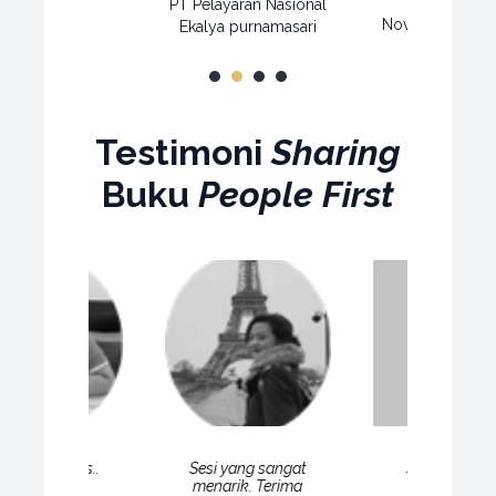
PT Pelayaran Nasional
PT. Icon+
Novaria Putri Yu
Ekalya purnamasari
HRGA - PT Implor
1
2
3
4
Abadi
Testimoni
Sharing
Buku
People First
aranya bagus..
Sesi yang sangat
Secara kont
Bisa banyak
menarik. Terima
benar-bena