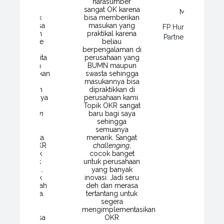
dalam
narasumber
perusahaan.
sangat OK karena
Maksum Hida
ungkin untuk
bisa memberikan
depannya bisa
masukan yang
FP Human Capital 
emperdalam
praktikal karena
Partner - PT Pos I
gi, semoga ke
beliau
depannya
berpengalaman di
sama Samahita
perusahaan yang
irotama bisa
BUMN maupun
yelenggarakan
swasta sehingga
event
yang
masukannya bisa
urasinya lebih
dipraktikkan di
jang ya supaya
perusahaan kami.
ita bisa lebih
Topik OKR sangat
anyak
head-on
baru bagi saya
dan latihan
sehingga
sehingga
semuanya
mampuan kita
menarik. Sangat
ih terasah OKR
challenging
,
angat menarik
cocok banget
arena banyak
untuk perusahaan
dengungkan...
yang banyak
ahkan banyak
inovasi. Jadi seru
usahaan sudah
deh dan merasa
nerapkannya.
tertantang untuk
Untuk kami
segera
pelatihan ini
mengimplementasikan
nting agar bisa
OKR