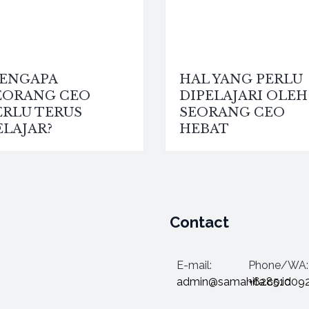
ENGAPA
HAL YANG PERLU
EORANG CEO
DIPELAJARI OLEH
ERLU TERUS
SEORANG CEO
ELAJAR?
HEBAT
Contact
E-mail:
Phone/WA:
admin@samahita.co.id
+62851009