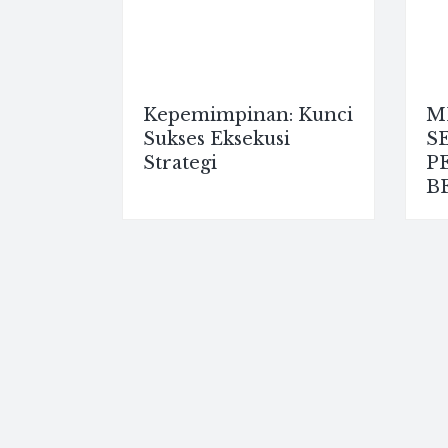
Kepemimpinan: Kunci
M
Sukses Eksekusi
S
Strategi
P
B