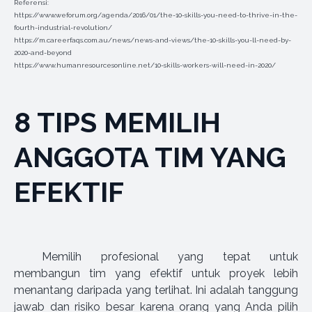
Referensi:
https://www.weforum.org/agenda/2016/01/the-10-skills-you-need-to-thrive-in-the-
fourth-industrial-revolution/
https://m.careerfaqs.com.au/news/news-and-views/the-10-skills-you-ll-need-by-
2020-and-beyond
https://www.humanresourcesonline.net/10-skills-workers-will-need-in-2020/
8 TIPS MEMILIH
ANGGOTA TIM YANG
EFEKTIF
Memilih profesional yang tepat untuk
membangun tim yang efektif untuk proyek lebih
menantang daripada yang terlihat. Ini adalah tanggung
jawab dan risiko besar karena orang yang Anda pilih