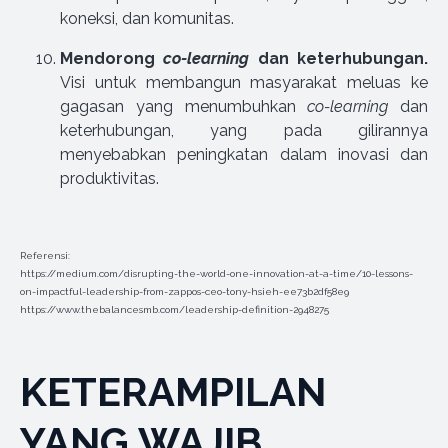
koneksi, dan komunitas.
Mendorong
co-learning
dan keterhubungan.
Visi untuk membangun masyarakat meluas ke
gagasan yang menumbuhkan
co-learning
dan
keterhubungan, yang pada gilirannya
menyebabkan peningkatan dalam inovasi dan
produktivitas.
Referensi:
https://medium.com/disrupting-the-world-one-innovation-at-a-time/10-lessons-
on-impactful-leadership-from-zappos-ceo-tony-hsieh-ee73b2df58e9
https://www.thebalancesmb.com/leadership-definition-2948275
KETERAMPILAN
YANG WAJIB