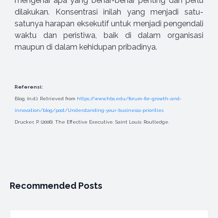
mengenai apa yang benar-benar penting dan perlu
dilakukan. Konsentrasi inilah yang menjadi satu-
satunya harapan eksekutif untuk menjadi pengendali
waktu dan peristiwa, baik di dalam organisasi
maupun di dalam kehidupan pribadinya.
Referensi:
Blog. (n.d.). Retrieved from
https://www.hbs.edu/forum-for-growth-and-
innovation/blog/post/Understanding-your-businesss-priorities
Drucker, P. (2006). The Effective Executive. Saint Louis: Routledge.
Recommended Posts