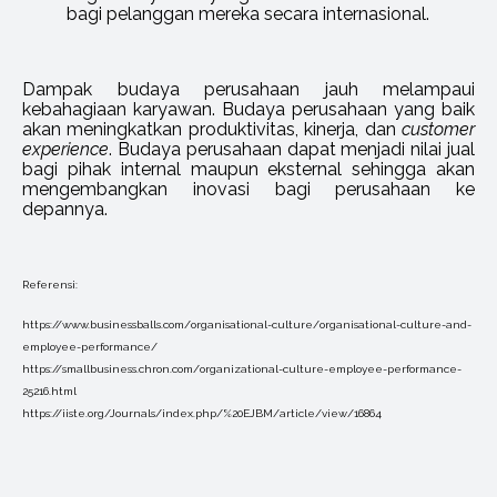
bagi pelanggan mereka secara internasional.
Dampak budaya perusahaan jauh melampaui
kebahagiaan karyawan. Budaya perusahaan yang baik
akan meningkatkan produktivitas, kinerja, dan
customer
experience
. Budaya perusahaan dapat menjadi nilai jual
bagi pihak internal maupun eksternal sehingga akan
mengembangkan inovasi bagi perusahaan ke
depannya.
Referensi:
https://www.businessballs.com/organisational-culture/organisational-culture-and-
employee-performance/
https://smallbusiness.chron.com/organizational-culture-employee-performance-
25216.html
https://iiste.org/Journals/index.php/%20EJBM/article/view/16864