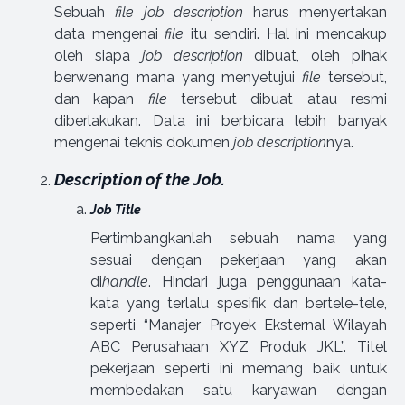
Sebuah
file job description
harus menyertakan
data mengenai
file
itu sendiri. Hal ini mencakup
oleh siapa
job description
dibuat, oleh pihak
berwenang mana yang menyetujui
file
tersebut,
dan kapan
file
tersebut dibuat atau resmi
diberlakukan. Data ini berbicara lebih banyak
mengenai teknis dokumen
job description
nya.
Description of the Job.
Job Title
Pertimbangkanlah sebuah nama yang
sesuai dengan pekerjaan yang akan
di
handle
. Hindari juga penggunaan kata-
kata yang terlalu spesifik dan bertele-tele,
seperti “Manajer Proyek Eksternal Wilayah
ABC Perusahaan XYZ Produk JKL”. Titel
pekerjaan seperti ini memang baik untuk
membedakan satu karyawan dengan