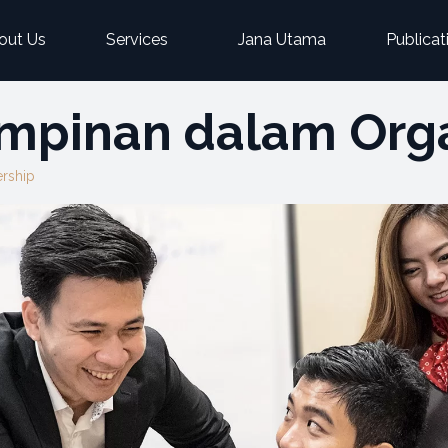
out Us
Services
Jana Utama
Publicat
mpinan dalam Orga
rship