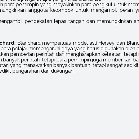
n para pemimpin yang meyakinkan para pengikut untuk memb
ungkinkan anggota kelompok untuk mengambil peran yan
engambil pendekatan lepas tangan dan memungkinkan a
nchard:
Blanchard memperluas model asli Hersey dan Blan
ara pelajar memengaruhi gaya yang harus digunakan oleh pa
kan pemberian perintah dan mengharapkan ketaatan, tetapi
 banyak perintah, tetapi para pemimpin juga memberikan b
tan yang menawarkan banyak bantuan, tetapi sangat sediki
dikit pengarahan dan dukungan.