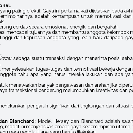
onal.
 yang paling efektif. Gaya ini pertama kali dijelaskan pada ak
 kepemimpinannya adalah kemampuan untuk memotivasi dan 
k.
ung cerdas secara emosional, energik, dan bergairah.
si mencapai tujuannya dan membantu anggota kelompok m
h tinggi dan kepuasan anggota yang lebih baik daripada ga
.
.
llower
sebagai suatu transaksi, dengan menerima posisi seba
.
t menyelesaikan tugas-tugas dan termotivasi bekerja dengan
 anggota tahu apa yang harus mereka lakukan dan apa yan
uk menawarkan banyak pengawasan dan arahan jika diperlu
aya transaksional cenderung melumpuhkan kreativitas dan p
menekankan pengaruh signifikan dari lingkungan dan situas
an Blanchard:
Model Hersey dan Blanchard adalah salah sa
969, model ini menjelaskan empat gaya kepemimpinan utama, 
tahu para pengikut apa yang harus dilakukan.