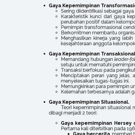
Gaya Kepemimpinan Transformasi
Sering diidentifikasi sebagai gaya
Karakteristik kunci dari gaya
perubahan positif dalam kelompo
Pemimpin transformasional cender
Berkomitmen membantu organisa
Menghasilkan kinerja yang lebi
kesejahteraan anggota kelompok
Gaya Kepemimpinan Transaksional
Memandang hubungan
leader-fo
setuju untuk mematuhi pemimpin
Transaksi berfokus pada pengiku
Menciptakan peran yang jelas,
menyelesaikan tugas-tugas ini.
Memungkinkan para pemimpin unt
Kelemahan terbesarnya adalah g
Gaya Kepemimpinan Situasional.
Teori kepemimpinan situasional 
dibagi menjadi 2 teori:
Gaya kepemimpinan Hersey d
Pertama kali diterbitkan pada 1
Gaya bercerita
, memberi 