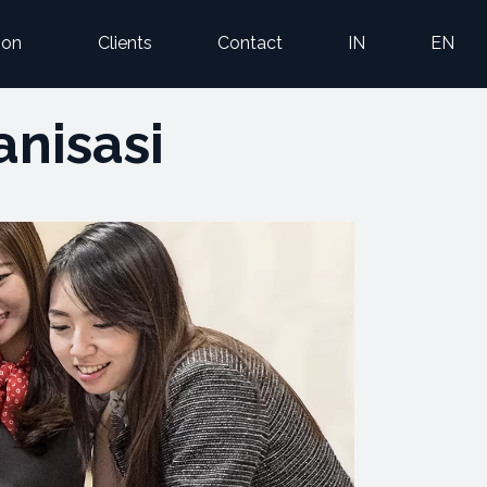
ion
Clients
Contact
IN
EN
nisasi