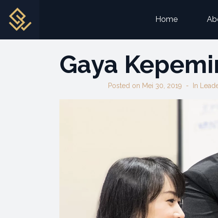
Home
Ab
Gaya Kepemi
Posted on
Mei 30, 2019
In
Leade