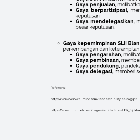
Gaya penjualan,
melibatka
Gaya berpartisipasi,
mem
keputusan.
Gaya mendelegasikan,
m
besar keputusan.
Gaya kepemimpinan SLII Bla
perkembangan dan keterampilan p
Gaya pengarahan,
melibat
Gaya pembinaan,
memberi
Gaya pendukung,
pendeka
Gaya delegasi,
memberi se
Referensi:
https://www.verywellmind.com/leadership-styles-2795312
https://www.mindtools.com/pages/article/newLDR_84.htm