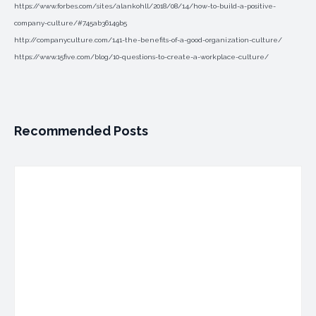
https://www.forbes.com/sites/alankohll/2018/08/14/how-to-build-a-positive-
company-culture/#745ab36149b5
http://companyculture.com/141-the-benefits-of-a-good-organization-culture/
https://www.15five.com/blog/10-questions-to-create-a-workplace-culture/
Recommended Posts