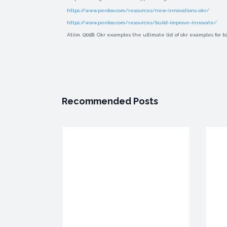
https://www.perdoo.com/resources/new-innovations-okr/
https://www.perdoo.com/resources/build-improve-innovate/
Atiim. (2018). Okr examples the ultimate list of okr examples for 
Recommended Posts