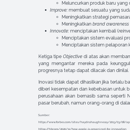
Meluncurkan produk baru yang d
Improve:
membuat sesuatu yang sudah
Meningkatkan strategi pemasara
Meningkatkan
brand awareness
Innovate:
menciptakan kembali (
reinv
Menciptakan sistem evaluasi p
Menciptakan sistem pelaporan k
Ketiga tipe
Objective
di atas akan memban
yang mengantar mereka pada keunggul
progresnya tetap dapat dilacak dan dinilai.
Inovasi tidak dapat dihasilkan jika terla
diberi kesempatan dan kebebasan untuk be
perusahaan akan bernasib sama seperti N
pasar berubah, namun orang-orang di dal
Sumber:
https://www.forbes.com/sites/haydnshaughnessy/2013/03/08/appl
https://hbr.org/2020/11/how-apple-is-organized-for-innovation