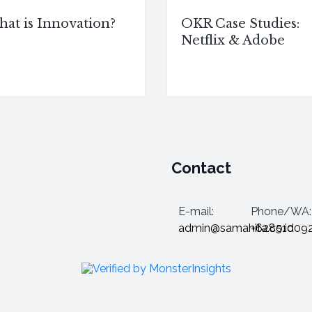
at is Innovation?
OKR Case Studies:
Netflix & Adobe
Contact
E-mail:
Phone/WA:
admin@samahita.co.id
+62851009