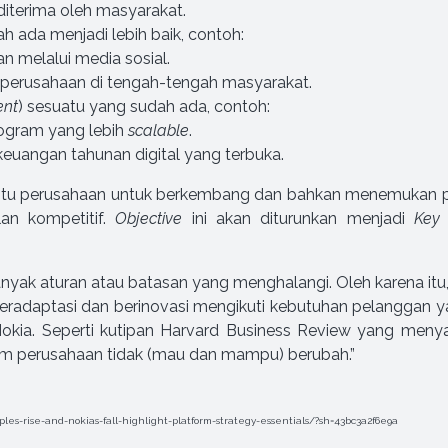
iterima oleh masyarakat.
 ada menjadi lebih baik, contoh:
n melalui media sosial.
perusahaan di tengah-tengah masyarakat.
ent
) sesuatu yang sudah ada, contoh:
rogram yang lebih
scalable
.
euangan tahunan digital yang terbuka.
tu perusahaan untuk berkembang dan bahkan menemukan pe
an kompetitif.
Objective
ini akan diturunkan menjadi
Key
lu banyak aturan atau batasan yang menghalangi. Oleh karena 
radaptasi dan berinovasi mengikuti kebutuhan pelanggan y
okia. Seperti kutipan Harvard Business Review yang menyat
am perusahaan tidak (mau dan mampu) berubah.”
es-rise-and-nokias-fall-highlight-platform-strategy-essentials/?sh=43bc3a2f6e9a