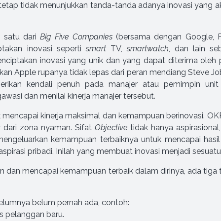
 tetap tidak menunjukkan tanda-tanda adanya inovasi yang 
h satu dari
Big Five Companies
(bersama dengan Google, F
takan inovasi seperti
smart
TV,
smartwatch
, dan lain se
ciptakan inovasi yang unik dan yang dapat diterima ole
lkan Apple rupanya tidak lepas dari peran mendiang Steve Jo
erikan kendali penuh pada manajer atau pemimpin unit u
asi dan menilai kinerja manajer tersebut.
uk mencapai kinerja maksimal dan kemampuan berinovasi. OKR
 dari zona nyaman. Sifat
Objective
tidak hanya aspirasional,
engeluarkan kemampuan terbaiknya untuk mencapai hasi
spirasi pribadi. Inilah yang membuat inovasi menjadi sesuatu
an dan mencapai kemampuan terbaik dalam dirinya, ada tiga 
lumnya belum pernah ada, contoh:
 pelanggan baru.