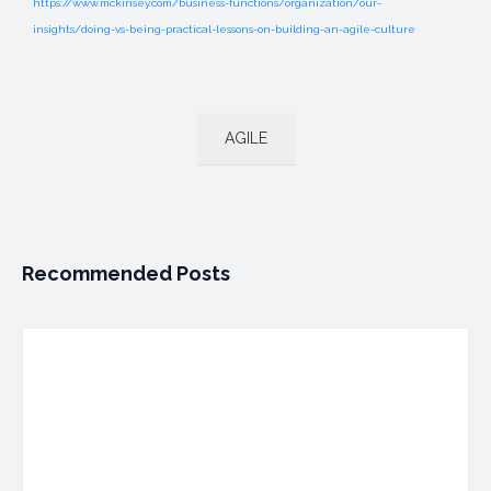
https://www.mckinsey.com/business-functions/organization/our-
insights/doing-vs-being-practical-lessons-on-building-an-agile-culture
AGILE
Recommended Posts