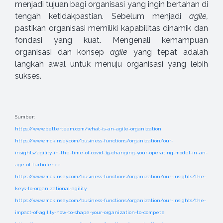
menjadi tujuan bagi organisasi yang ingin bertahan di
tengah ketidakpastian. Sebelum menjadi
agile,
pastikan organisasi memiliki kapabilitas dinamik dan
fondasi yang kuat. Mengenali kemampuan
organisasi dan konsep
agile
yang tepat adalah
langkah awal untuk menuju organisasi yang lebih
sukses.
Sumber:
https://www.betterteam.com/what-is-an-agile-organization
https://www.mckinsey.com/business-functions/organization/our-
insights/agility-in-the-time-of-covid-19-changing-your-operating-model-in-an-
age-of-turbulence
https://www.mckinsey.com/business-functions/organization/our-insights/the-
keys-to-organizational-agility
https://www.mckinsey.com/business-functions/organization/our-insights/the-
impact-of-agility-how-to-shape-your-organization-to-compete