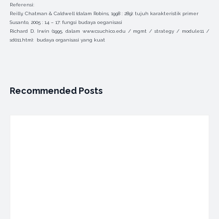
Referensi:
Reilly, Chatman & Caldwell (dalam Robins, 1998 : 289): tujuh karakteristik primer
Susanto, 2005 : 14 – 17: fungsi budaya oeganisasi
Richard D. Irwin (1995, dalam www.csuchico.edu / mgmt / strategy / module11 /
sd011.htm): budaya organisasi yang kuat
Recommended Posts