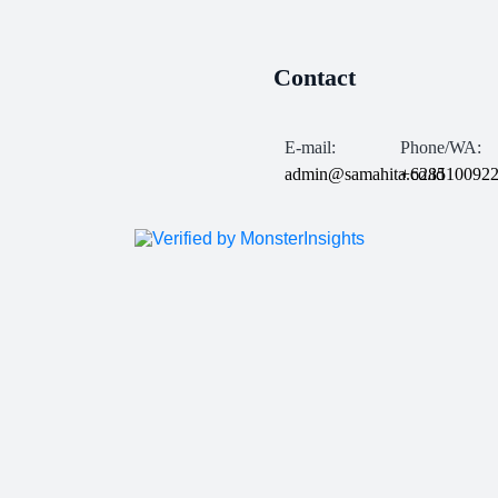
Contact
E-mail:
Phone/WA:
admin@samahita.co.id
+628510092