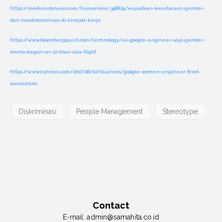
https://mediaindonesia.com/humaniora/396829/wujudkan-kesetaraan-gender-
dan-nondiskriminasi-di-tempat-kerja
https://www.bloombergquint.com/technology/ex-google-engineer-says-gender-
memo-began-on-12-hour-asia-flight
https://www.nytimes.com/2017/08/07/business/google-women-engineer-fired-
memo.html
Diskriminasi
People Management
Stereotype
Contact
E-mail:
admin@samahita.co.id