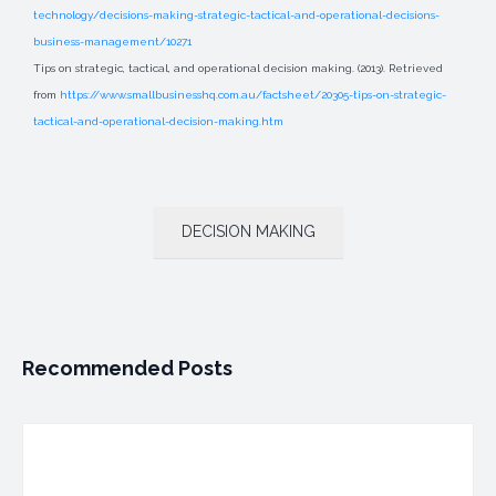
technology/decisions-making-strategic-tactical-and-operational-decisions-
business-management/10271
Tips on strategic, tactical, and operational decision making. (2013). Retrieved
from
https://www.smallbusinesshq.com.au/factsheet/20305-tips-on-strategic-
tactical-and-operational-decision-making.htm
DECISION MAKING
Recommended Posts