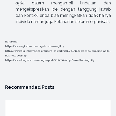
agile
dalam mengambil tindakan dan
mengekspresikan ide dengan tanggung jawab
dan kontrol, anda bisa meningkatkan tidak hanya
individu namun juga ketahanan seluruh organisasi.
Referensi:
https://www.agilebusiness.org/business-agility
https://www.digitalistmag.com/future-of-work/2018/08/17/6-steps-to-building-agile-
business-06183193
https://www.fts-global.com/single-post/2016/06/01/5-Benefits-of-Agility
Recommended Posts