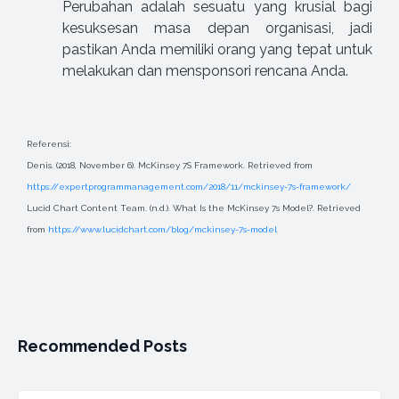
Perubahan adalah sesuatu yang krusial bagi
kesuksesan masa depan organisasi, jadi
pastikan Anda memiliki orang yang tepat untuk
melakukan dan mensponsori rencana Anda.
Referensi:
Denis. (2018, November 6). McKinsey 7S Framework. Retrieved from
https://expertprogrammanagement.com/2018/11/mckinsey-7s-framework/
Lucid Chart Content Team. (n.d.). What Is the McKinsey 7s Model?. Retrieved
from
https://www.lucidchart.com/blog/mckinsey-7s-model
Recommended Posts