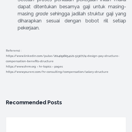
dapat ditentukan besarnya gaji untuk masing-
masing
grade
sehingga jadilah struktur gaji yang
diharapkan sesuai dengan bobot riil setiap
pekerjaan.
Referensi :
https://www.linkedin.com/pulse/20140916054121-51307174-design-pay-structure-
compensation-benefits-structure
https://www.shrm.org › hr-topics › pages
https://www.yourerc.com/hr-consulting/compensation/salary-structure
Recommended Posts