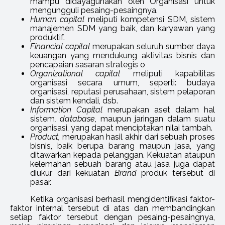
mampu didayagunakan oleh Organisasi untuk
mengungguli pesaing-pesaingnya.
Human capital
meliputi kompetensi SDM, sistem
manajemen SDM yang baik, dan karyawan yang
produktif.
Financial capital
merupakan seluruh sumber daya
keuangan yang mendukung aktivitas bisnis dan
pencapaian sasaran strategis o
Organizational capital
meliputi kapabilitas
organisasi secara umum, seperti: budaya
organisasi, reputasi perusahaan, sistem pelaporan
dan sistem kendali, dsb.
Information Capital
merupakan aset dalam hal
sistem
, database
, maupun jaringan dalam suatu
organisasi, yang dapat menciptakan nilai tambah.
Product,
merupakan hasil akhir dari sebuah proses
bisnis, baik berupa barang maupun jasa, yang
ditawarkan kepada pelanggan. Kekuatan ataupun
kelemahan sebuah barang atau jasa juga dapat
diukur dari kekuatan
Brand
produk tersebut di
pasar.
Ketika organisasi berhasil mengidentifikasi faktor-
faktor internal tersebut di atas dan membandingkan
setiap faktor tersebut dengan pesaing-pesaingnya,