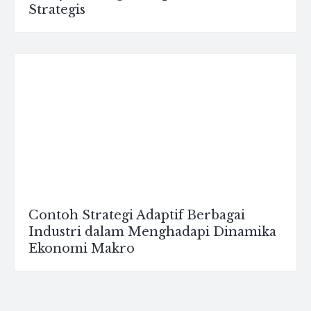
Strategis
Contoh Strategi Adaptif Berbagai
Industri dalam Menghadapi Dinamika
Ekonomi Makro