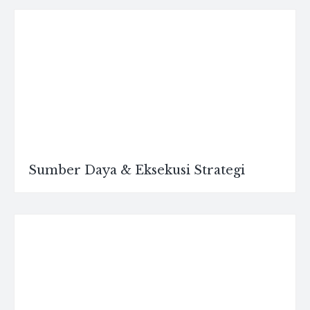
Sumber Daya & Eksekusi Strategi