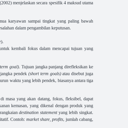
 (2002) menjelaskan secara spesifik 4 maksud utama
mua karyawan sampai tingkat yang paling bawah
kesalahan dalam pengambilan keputusan.
e
).
untuk kembali fokus dalam mencapai tujuan yang
 term goal).
Tujuan jangka panjang direfleksikan ke
n jangka pendek
(short term goals)
atau disebut juga
kurun waktu yang lebih pendek, biasanya antara tiga
di masa yang akan datang, fokus, fleksibel, dapat
akanan kemasan, yang dikenal dengan produk yang
serangkaian
destination statement
yang lebih singkat.
itatif. Contoh:
market share, profits
, jumlah cabang,