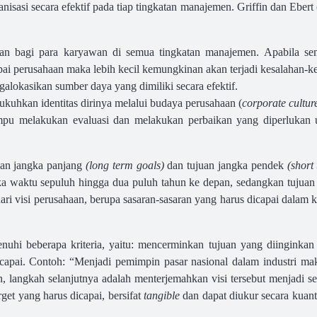
sasi secara efektif pada tiap tingkatan manajemen. Griffin dan Ebert
an bagi para karyawan di semua tingkatan manajemen. Apabila se
pai perusahaan maka lebih kecil kemungkinan akan terjadi kesalahan-
lokasikan sumber daya yang dimiliki secara efektif.
uhkan identitas dirinya melalui budaya perusahaan (
corporate cultur
pu melakukan evaluasi dan melakukan perbaikan yang diperlukan 
juan jangka panjang
(long term goals)
dan tujuan jangka pendek
(short
gka waktu sepuluh hingga dua puluh tahun ke depan, sedangkan tujua
ari visi perusahaan, berupa sasaran-sasaran yang harus dicapai dalam 
enuhi beberapa kriteria, yaitu: mencerminkan tujuan yang diinginkan 
icapai. Contoh: “Menjadi pemimpin pasar nasional dalam industri m
kan, langkah selanjutnya adalah menterjemahkan visi tersebut menjadi 
arget yang harus dicapai, bersifat
tangible
dan dapat diukur secara kuant