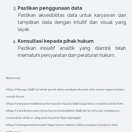
Pastikan penggunaan data
Pastikan aksesibilitas data untuk karyawan dan
tampilkan data dengan intuitif dan visual yang
layak.
Konsultasi kepada pihak hukum
Pastikan inisiatif analitik yang diambil telah
mematuhi persyaratan dan peraturan hukum.
Referensi:
https://hbr.org/2018/12/what-great-data-analysts-do-and-why-every-organization-
needs-them
https://www.journalofaccountancy.com/issues/2016/aug/data-analytics-skills.html
https://www.forbes.com/sites/laurencebradford/2018/10/11/why-all-employees-
need-data-skills-in-2019-and-beyond/#51e740e0510f
https://www.getsmarter.com/blog/career-advice/data-analysis-lucrative-skill-
right-now/