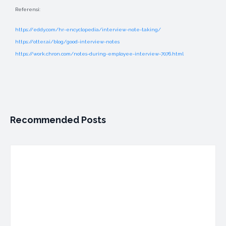
Referensi:
https://eddy.com/hr-encyclopedia/interview-note-taking/
https://otter.ai/blog/good-interview-notes
https://work.chron.com/notes-during-employee-interview-7076.html
Recommended Posts