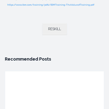
https://www.ibm.com/training/pdfs/IBMTraining-TheValueofTraining.pdf
RESKILL
Recommended Posts