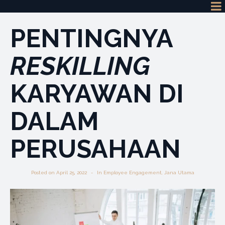
PENTINGNYA
RESKILLING
KARYAWAN DI
DALAM
PERUSAHAAN
Posted on
April 25, 2022
In
Employee Engagement
,
Jana Utama