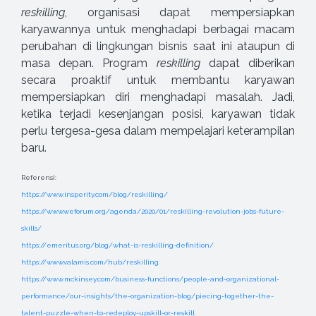
reskilling
, organisasi dapat mempersiapkan
karyawannya untuk menghadapi berbagai macam
perubahan di lingkungan bisnis saat ini ataupun di
masa depan. Program
reskilling
dapat diberikan
secara proaktif untuk membantu karyawan
mempersiapkan diri menghadapi masalah. Jadi,
ketika terjadi kesenjangan posisi, karyawan tidak
perlu tergesa-gesa dalam mempelajari keterampilan
baru.
Referensi:
https://www.insperity.com/blog/reskilling/
https://www.weforum.org/agenda/2020/01/reskilling-revolution-jobs-future-
skills/
https://emeritus.org/blog/what-is-reskilling-definition/
https://www.valamis.com/hub/reskilling
https://www.mckinsey.com/business-functions/people-and-organizational-
performance/our-insights/the-organization-blog/piecing-together-the-
talent-puzzle-when-to-redeploy-upskill-or-reskill