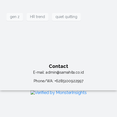
gen z
HR trend
quiet quitting
Contact
E-mail:
admin@samahita.co.id
Phone/WA:
+6285100922997