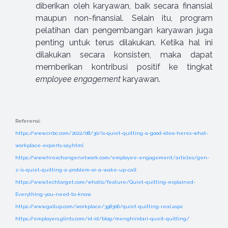
diberikan oleh karyawan, baik secara finansial
maupun non-finansial. Selain itu, program
pelatihan dan pengembangan karyawan juga
penting untuk terus dilakukan. Ketika hal ini
dilakukan secara konsisten, maka dapat
memberikan kontribusi positif ke tingkat
employee engagement
karyawan.
Referensi:
https://www.cnbc.com/2022/08/30/is-quiet-quitting-a-good-idea-heres-what-
workplace-experts-say.html
https://www.hrexchangenetwork.com/employee-engagement/articles/gen-
z-is-quiet-quitting-a-problem-or-a-wake-up-call
https://www.techtarget.com/whatis/feature/Quiet-quitting-explained-
Everything-you-need-to-know
https://www.gallup.com/workplace/398306/quiet-quitting-real.aspx
https://employers.glints.com/id-id/blog/menghindari-queit-quitting/