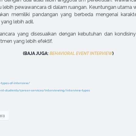
tau lebih pewawancara di dalam ruangan. Keuntungan utama 
akan memiliki pandangan yang berbeda mengenai karakter
ang lebih adil.
ancara yang disesuaikan dengan kebutuhan dan kondisin
men yang lebih efektif.
(BAJA JUGA:
BEHAVIORAL EVENT INTERVIEW
)
-types-of-interview/
nt-students/career-services/interviewing/interview-types
ara