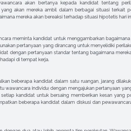
awancara akan bertanya kepada kandidat tentang perila
 yang akan mereka ambil dalam berbagai situasi terkait p
na mereka akan bereaksi terhadap situasi hipotetis hari in
cara meminta kandidat untuk menggambarkan bagaimana mer
nakan pertanyaan yang dirancang untuk menyelidiki perilaku
t dengan pertanyaan standar tentang bagaimana mereka m
adapi di tempat kerja.
n beberapa kandidat dalam satu ruangan, jarang dilakuk
itu wawancara individu
;
dengan mengajukan pertanyaan yang
setiap kandidat untuk bersaing memberikan kesan yang po
patkan beberapa kandidat dalam diskusi dan pewawancara
 dengan dua atau lebih anggota tim perekrutan. Wawanca