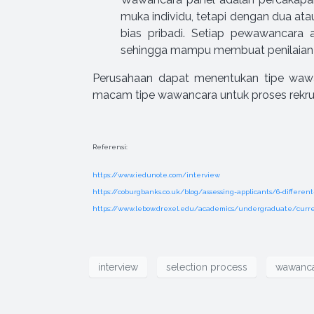
muka individu, tetapi dengan dua a
bias pribadi. Setiap pewawancara 
sehingga mampu membuat penilaian y
Perusahaan dapat menentukan tipe waw
macam tipe wawancara untuk proses rekrut
Referensi:
https://www.iedunote.com/interview
https://coburgbanks.co.uk/blog/assessing-applicants/6-different
https://www.lebow.drexel.edu/academics/undergraduate/curre
interview
selection process
wawanc