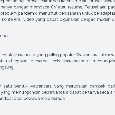
penting dari proses rekrutmen karena melalui proses wawan
ada hanya dengan membaca CV atau resume. Perusahaan p
problem pandemik, menuntut perusahaan untuk beradaptasi
asi konferensi video yang dapat digunakan dengan mudah 
mpai:
ntuk wawancara yang paling populer. Wawancara ini mewaj
atau disepakati bersama. Jenis wawancara ini memungk
angsung.
 satu bentuk wawancara yang merupakan dampak dari
si yang memungkinkan pewawancara dapat bertanya secara
 kandidat atau pewawancara berada.