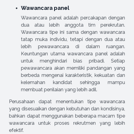
Wawancara panel
Wawancara panel adalah percakapan dengan
dua atau lebih anggota tim perekrutan.
Wawancara tipe ini sama dengan wawancara
tatap muka individu, tetapi dengan dua atau
lebih pewawancara di dalam ruangan.
Keuntungan utama wawancara panel adalah
untuk menghindari bias pribadi. Setiap
pewawancara akan memiliki pandangan yang
berbeda mengenai karakteristik, kekuatan dan
kelemahan kandidat sehingga mampu
membuat penilaian yang lebih adil.
Perusahaan dapat menentukan tipe wawancara
yang disesuaikan dengan kebutuhan dan kondisinya,
bahkan dapat menggunakan beberapa macam tipe
wawancara untuk proses rekrutmen yang lebih
efektif.