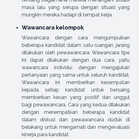
masa lalu yang serupa dengan situasi yang
mungkin mereka hadapi di tempat kerja.
Wawancara kelompok
Wawancara dengan cara mengumpulkan
beberapa kandidat dalam satu ruangan, jarang
dilakukan oleh pewawancara. Wawancara tipe
ini dapat dilakukan dengan dua cara, yaitu
wawancara individu
;
dengan mengajukan
pertanyaan yang sama untuk seluruh kandidat.
Wawancara ini memberikan kesempatan
kepada setiap kandidat untuk bersaing
memberikan kesan yang positif dan unggul
bagi pewawancara. Cara yang kedua dilakukan
dengan menempatkan beberapa kandidat
dalam diskusi dan pewawancara duduk di
belakang untuk mengamati dan mengevaluasi
kinerja para kandidat.