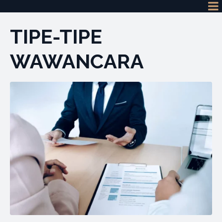
TIPE-TIPE
WAWANCARA