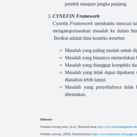
pendek maupun jangka panjang.
CYNEFIN Framework
Cynefin
Framework
membantu mencari ta
mengategorisasikan masalah ke dalam lim
Berikut adalah lima konteks tersebut:
Masalah yang paling mudah untuk di
Masalah yang biasanya memerlukan b
Masalah yang dianggap kompleks da
Masalah yang tidak dapat dipahami sa
dianalisis lebih lanjut.
Masalah yang penyebabnya tidak b
ditemukan.
Referensi
Problem solving tools. (n.d.). Retrieved from
http://www.free-management-eb
Problem solving. (2020). Retrieved from
https://www.mindtools.com/page