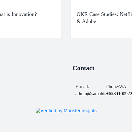
at is Innovation?
OKR Case Studies: Netfl
& Adobe
Contact
E-mail:
Phone/WA:
admin@samahita.co.id
+628510092