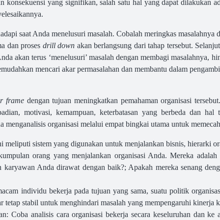
konsekuensi yang signifikan, salah satu hal yang dapat dilakukan a
elesaikannya.
dapi saat Anda menelusuri masalah. Cobalah meringkas masalahnya dal
ma dan proses
drill down
akan berlangsung dari tahap tersebut. Selanj
Anda akan terus ‘menelusuri’ masalah dengan membagi masalahnya, h
 memudahkan mencari akar permasalahan dan membantu dalam pengambi
ur frame
dengan tujuan meningkatkan pemahaman organisasi tersebut.
ibadian, motivasi, kemampuan, keterbatasan yang berbeda dan hal t
a menganalisis organisasi melalui empat bingkai utama untuk memeca
ni meliputi sistem yang digunakan untuk menjalankan bisnis, hierarki o
mpulan orang yang menjalankan organisasi Anda. Mereka adalah a
 karyawan Anda dirawat dengan baik?; Apakah mereka senang denga
 macam individu bekerja pada tujuan yang sama, suatu politik organis
gar tetap stabil untuk menghindari masalah yang mempengaruhi kinerja 
n: Coba analisis cara organisasi bekerja secara keseluruhan dan ke 