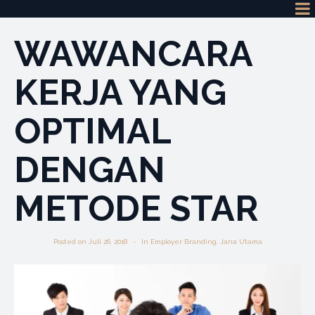
WAWANCARA
KERJA YANG
OPTIMAL
DENGAN
METODE STAR
Posted on
Juli 26, 2018
In
Employer Branding
,
Jana Utama