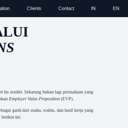
ation
Clients
Contact
IN
EN
LUI
NS
nt
itu sendiri. Sekarang bukan lagi perusahaan yang
apkan
Employer Value Proposition
(EVP)
.
bagai ganti dari usaha, waktu, dan hasil kerja yang
berikut ini: