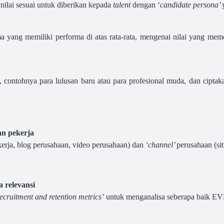
ilai sesuai untuk diberikan kepada
talent
dengan ‘
candi
date persona’
tama yang memiliki performa di atas rata-rata, mengenai nilai yang me
ik, contohnya para lulusan baru atau para profesional muda, dan cipt
an pekerja
rja, blog perusahaan, video perusahaan) dan
‘channel’
perusahaan (sit
 relevansi
recruitment and retention metrics’
untuk menganalisa seberapa baik EVP