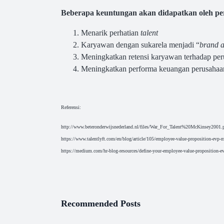
Beberapa keuntungan akan didapatkan
oleh p
Menarik perhatian
talent
Karyawan dengan sukarela menjadi “
brand 
Meningkatkan retensi karyawan terhadap pe
Meningkatkan performa keuangan perusahaa
Referensi:
http://www.beteronderwijsnederland.nl/files/War_For_Talent%20McKinsey2001.
https://www.talentlyft.com/en/blog/article/105/employee-value-proposition-evp-ma
https://medium.com/hr-blog-resources/define-your-employee-value-proposition-evp
Recommended Posts