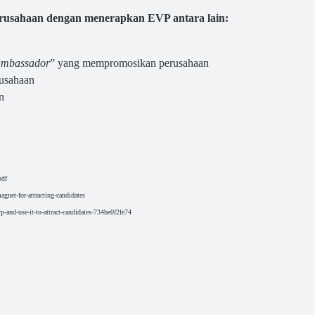
erusahaan dengan menerapkan
EVP antara lain:
ambassador
” yang mempromosikan perusahaan
rusahaan
n
pdf
gnet-for-attracting-candidates
-and-use-it-to-attract-candidates-734be0f2fe74