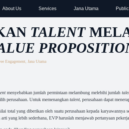
About Us
Services
Jana Utama
Public
KAN
TALENT
MELA
ALUE PROPOSITIO
ee Engagement
,
Jana Utama
lent
menyebabkan jumlah permintaan melambung melebihi jumlah
tale
ilih perusahaan. Untuk memenangkan
talent
, perusahaan dapat mener
ilai total yang diberikan oleh suatu perusahaan kepada karyawannya se
arti yang lebih sederhana, EVP haruslah menjawab pertanyaan pekerja 