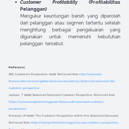
Customer Profitability
(Profitabilitas
Pelanggan)
Mengukur keuntungan bersih yang diperoleh
dari pelanggan atau segmen tertentu setelah
menghitung berbagai pengeluaran yang
digunakan untuk memenuhi kebutuhan
pelanggan tersebut.
Referensi:
BSC Customer’s Perspective. (2020). Retrieved from
http://www.smb-
finance.com/services/global-business-consultancy-Balanced-scorecard/bsc-
customer-perspective
Jackson, T. (2020). Balanced Scorecard Customer Perspective. Retrieved from
https://www.clearpointstrategy.com/Balancedd-scorecard-customer-
perspective/
Presecan, M (2020). The Customer Perspective within the Balanced Scorecard.
Retrieved from
https://www.performancemagazine.org/customer-perspective-