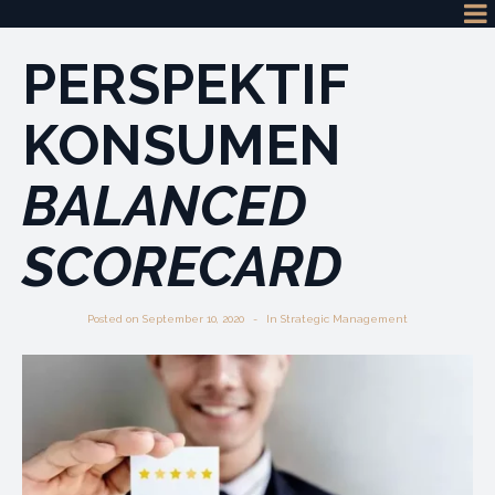
PERSPEKTIF
KONSUMEN
BALANCED
SCORECARD
Posted on
September 10, 2020
In
Strategic Management