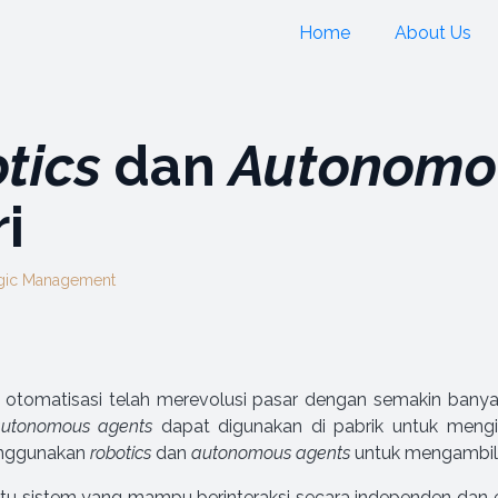
Home
About Us
tics
dan
Autonomo
i
egic Management
otomatisasi telah merevolusi pasar dengan semakin ban
utonomous agents
dapat digunakan di pabrik untuk mengide
enggunakan
robotics
dan
autonomous agents
untuk mengambil
tu sistem yang mampu berinteraksi secara independen dan e