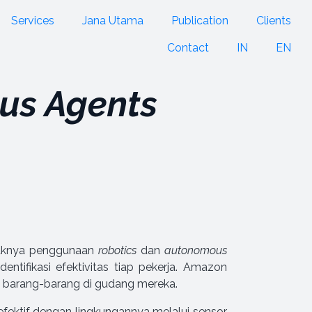
Services
Jana Utama
Publication
Clients
Contact
IN
EN
us Agents
yaknya penggunaan
robotics
dan
autonomous
ntifikasi efektivitas tiap pekerja. Amazon
 barang-barang di gudang mereka.
fektif dengan lingkungannya melalui sensor