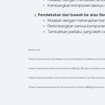
Kembangkan komponen lainnya s
Pendekatan dari bawah ke atas
(b
Mulailah dengan menerapkan ben
Pertimbangkan semua komponen da
Tambahkan perilaku yang lebih c
Referensi:
http://mitpress.mit.edu/books/series/intelligent-robotics-and-a
https://www.forbes.com/sites/oracle/2018/05/28/top-5-industry-e
https://www2.deloitte.com/content/dam/Deloitte/us/Documents/p
https://www.dailymail.co.uk/sciencetech/article-5808319/Amazon