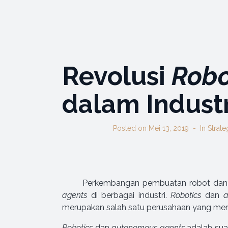
Revolusi
Robo
dalam Industr
Posted on
Mei 13, 2019
In
Strat
Perkembangan pembuatan robot dan 
agents
di berbagai industri.
Robotics
dan
a
merupakan salah satu perusahaan yang m
Robotics
dan
autonomous agents
adalah sua