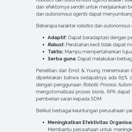
dan efektornya sendiri untuk menjalankan
dan
autonomous agents
dapat menyumbangkan
Beberapa karakter
robotics
dan
autonomous 
Adaptif:
Dapat beradaptasi dengan pe
Robust
:
Perubahan kecil tidak dapat 
Taktis:
Mampu mempertahankan tujuan 
Serba guna
: Dapat melakukan berba
Penelitian dari Ernst & Young menemukan 
diperkirakan bahwa sedapatnya ada 65% dar
dengan penggunaan
Robotic Process Autom
mengotomatisasi proses bisnis. RPA dapat 
pemberian saran kepada SDM.
Berikut berbagai keuntungan perusahaan 
Meningkatkan Efektivitas Organisa
Membantu perusahaan untuk meningkat