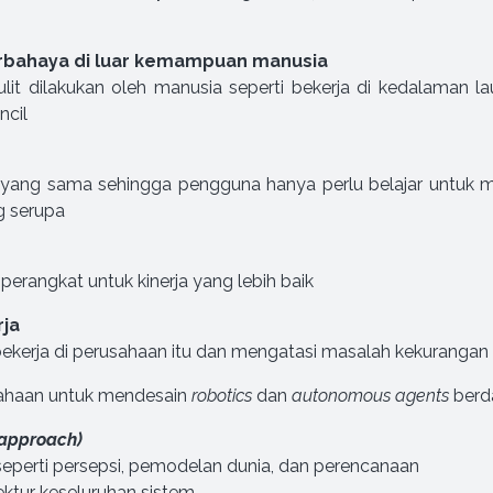
erbahaya di luar kemampuan manusia
t dilakukan oleh manusia seperti bekerja di kedalaman laut
ncil
yang sama sehingga pengguna hanya perlu belajar untuk me
g serupa
rangkat untuk kinerja yang lebih baik
rja
erja di perusahaan itu dan mengatasi masalah kekurangan 
sahaan untuk mendesain
robotics
dan
autonomous agents
berd
 approach)
eperti persepsi, pemodelan dunia, dan perencanaan
ektur keseluruhan sistem