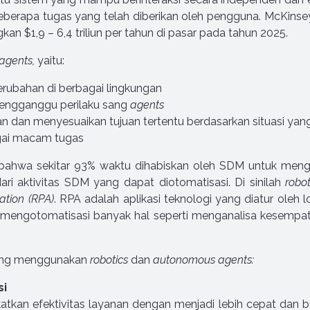
 beberapa tugas yang telah diberikan oleh pengguna. McKi
 $1,9 – 6,4 triliun per tahun di pasar pada tahun 2025.
agents,
yaitu:
rubahan di berbagai lingkungan
mengganggu perilaku sang
agents
dan menyesuaikan tujuan tertentu berdasarkan situasi yan
gai macam tugas
bahwa sekitar 93% waktu dihabiskan oleh SDM untuk mengul
i aktivitas SDM yang dapat diotomatisasi. Di sinilah
robo
ation (RPA)
. RPA adalah aplikasi teknologi yang diatur oleh l
mengotomatisasi banyak hal seperti menganalisa kesempatan,
yang menggunakan
robotics
dan
autonomous agents:
si
kan efektivitas layanan dengan menjadi lebih cepat dan b