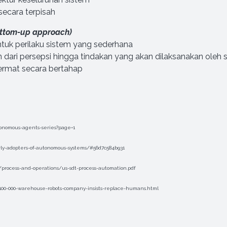
ecara terpisah
ottom-up approach)
tuk perilaku sistem yang sederhana
ri persepsi hingga tindakan yang akan dilaksanakan oleh 
ermat secara bertahap
utonomous-agents-series?page=1
arly-adopters-of-autonomous-systems/#56d7c584b931
rocess-and-operations/us-sdt-process-automation.pdf
-100-000-warehouse-robots-company-insists-replace-humans.html