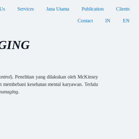
 Us
Services
Jana Utama
Publication
Clients
Contact
IN
EN
GING
ontrol
). Penelitian yang dilakukan oleh McKinsey
at membebani kesehatan mental karyawan. Terlalu
managing
.