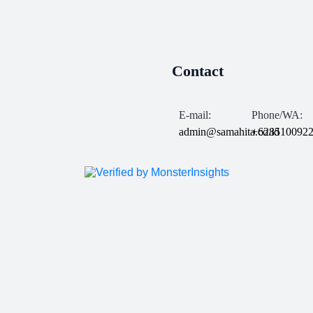
Contact
E-mail:
Phone/WA:
admin@samahita.co.id
+628510092