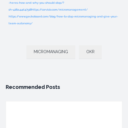
-heres-how-and-why-you-should-stop/?
sh=426a44d47518https://corvisio.com/micromanagement/
https://www.geckoboard.com/blog/how-to-stop-micromanaging-and-give-your-
team-autonomy/
MICROMANAGING
OKR
Recommended Posts