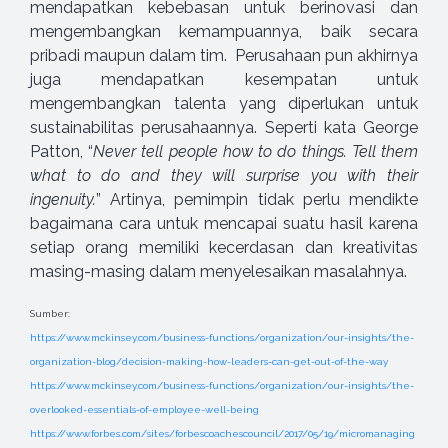
mendapatkan kebebasan untuk berinovasi dan
mengembangkan kemampuannya, baik secara
pribadi maupun dalam tim. Perusahaan pun akhirnya
juga mendapatkan kesempatan untuk
mengembangkan talenta yang diperlukan untuk
sustainabilitas perusahaannya. Seperti kata George
Patton, “
Never tell people how to do things. Tell them
what to do and they will surprise you with their
ingenuity.
” Artinya, pemimpin tidak perlu mendikte
bagaimana cara untuk mencapai suatu hasil karena
setiap orang memiliki kecerdasan dan kreativitas
masing-masing dalam menyelesaikan masalahnya.
Sumber:
https://www.mckinsey.com/business-functions/organization/our-insights/the-
organization-blog/decision-making-how-leaders-can-get-out-of-the-way
https://www.mckinsey.com/business-functions/organization/our-insights/the-
overlooked-essentials-of-employee-well-being
https://www.forbes.com/sites/forbescoachescouncil/2017/05/19/micromanaging