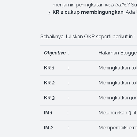
menjamin peningkatan
web traffic
? Su
KR 2 cukup membingungkan
. Ada 
Sebaiknya, tuliskan OKR seperti berikut ini:
Objective
:
Halaman Blogge
KR 1 :
Meningkatkan to
KR 2 :
Meningkatkan tot
KR 3 :
Meningkatkan j
IN 1 :
Meluncurkan 3 f
IN 2 :
Memperbaiki err