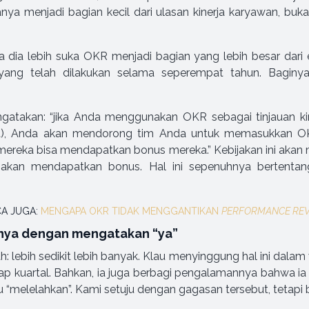
anya menjadi bagian kecil dari ulasan kinerja karyawan, bu
 dia lebih suka OKR menjadi bagian yang lebih besar dari
 yang telah dilakukan selama seperempat tahun. Baginy
ngatakan: “jika Anda menggunakan OKR sebagai tinjauan kin
ya), Anda akan mendorong tim Anda untuk memasukkan O
mereka bisa mendapatkan bonus mereka.” Kebijakan ini ak
akan mendapatkan bonus. Hal ini sepenuhnya bertent
A JUGA:
MENGAPA OKR TIDAK MENGGANTIKAN
PERFORMANCE RE
knya dengan mengatakan “ya”
ah: lebih sedikit lebih banyak. Klau menyinggung hal ini da
p kuartal. Bahkan, ia juga berbagi pengalamannya bahwa ia 
“melelahkan”. Kami setuju dengan gagasan tersebut, tetapi b