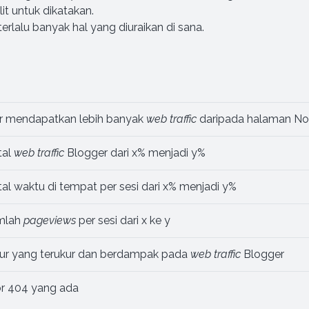
lit untuk dikatakan.
terlalu banyak hal yang diuraikan di sana.
r mendapatkan lebih banyak
web
traffic
daripada halaman No
tal
web traffic
Blogger dari x% menjadi y%
al waktu di tempat per sesi dari x% menjadi y%
umlah
pageviews
per sesi dari x ke y
itur yang terukur dan berdampak pada
web
traffic
Blogger
or 404 yang ada