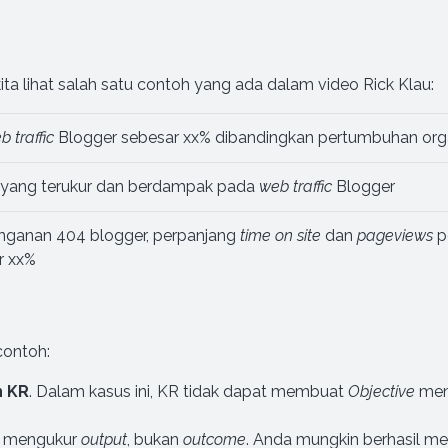
a lihat salah satu contoh yang ada dalam video Rick Klau:
eb
traffic
Blogger sebesar xx% dibandingkan pertumbuhan org
r yang terukur dan berdampak pada
web
traffic
Blogger
nganan 404 blogger, perpanjang
time on site
dan
pageviews
p
r xx%
contoh:
h KR
. Dalam kasus ini, KR tidak dapat membuat
Objective
menj
 mengukur
output
, bukan
outcome
. Anda mungkin berhasil melu