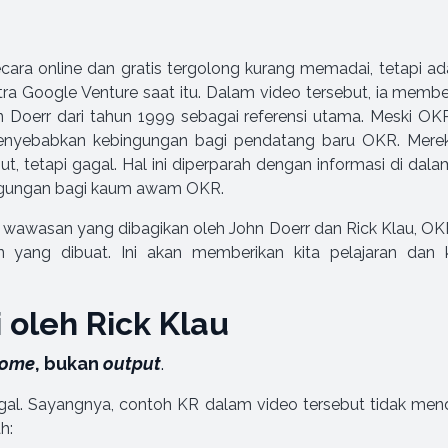
ara online dan gratis tergolong kurang memadai, tetapi ada
 mitra Google Venture saat itu. Dalam video tersebut, ia m
 Doerr dari tahun 1999 sebagai referensi utama. Meski OKR
nyebabkan kebingungan bagi pendatang baru OKR. Mere
, tetapi gagal. Hal ini diperparah dengan informasi di dala
ngungan bagi kaum awam OKR.
 wawasan yang dibagikan oleh John Doerr dan Rick Klau, OK
 yang dibuat. Ini akan memberikan kita pelajaran dan k
i oleh Rick Klau
come
, bukan
output
.
al. Sayangnya, contoh KR dalam video tersebut tidak men
h: