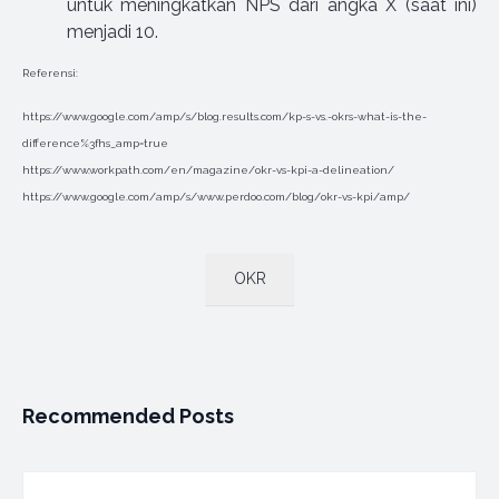
untuk meningkatkan NPS dari angka X (saat ini)
menjadi 10.
Referensi:
https://www.google.com/amp/s/blog.results.com/kp-s-vs.-okrs-what-is-the-
difference%3fhs_amp=true
https://www.workpath.com/en/magazine/okr-vs-kpi-a-delineation/
https://www.google.com/amp/s/www.perdoo.com/blog/okr-vs-kpi/amp/
OKR
Recommended Posts