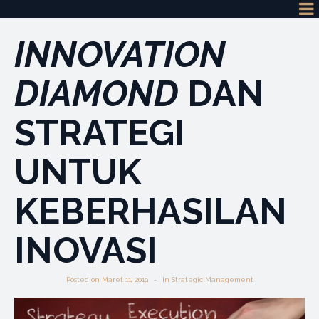
INNOVATION
DIAMOND
DAN
STRATEGI
UNTUK
KEBERHASILAN
INOVASI
Posted on
Maret 11, 2019
In
Strategic Management