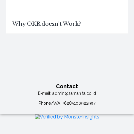
Why OKR doesn’t Work?
Contact
E-mail:
admin@samahita.co.id
Phone/WA:
+6285100922997