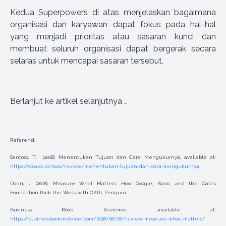
Kedua Superpowers di atas menjelaskan bagaimana
organisasi dan karyawan dapat fokus pada hal-hal
yang menjadi prioritas atau sasaran kunci dan
membuat seluruh organisasi dapat bergerak secara
selaras untuk mencapai sasaran tersebut.
Berlanjut ke artikel selanjutnya …
Referensi:
Santoso, T. (2018), Menentukan Tujuan dan Cara Mengukurnya, available at:
https://swa.co.id/swa/review/menentukan-tujuan-dan-cara-mengukurnya
Doerr, J. (2018), Measure What Matters: How Google, Bono, and the Gates
Foundation Rock the Worls with OKRs, Penguin.
Business Book Reviewer, available at:
https://businessbookreviewer.com/2018/08/28/review-measure-what-matters/