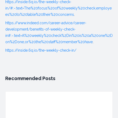
https://inside.6q.io/the-weekly-check-
in/#:~:text=The%20focus%20of%20weekly%20check,employe
es%20to%20table%20their%20concerns
.
https://www.indeed.com/career-advice/career-
development/benefits-of-weekly-check-
in#:~:text=A%20weekly%20check%2Din%20is%20a%20one%2D
on%2Done,or%20the%20staff%20member%20have
.
https://inside.6q.io/the-weekly-check-in/
Recommended Posts